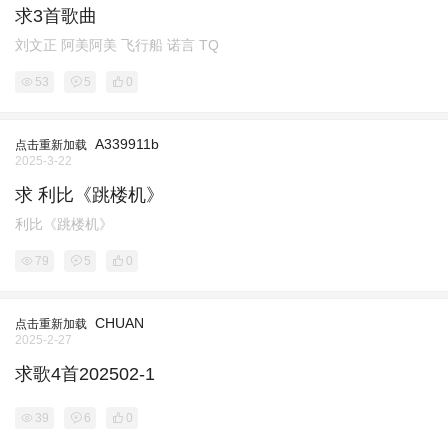
求3首歌曲
刘文正 阿美阿美 飞行船 诺言 TQ
53
5
0
A339911b
点击重新加载
2025-3-22
求 利比《跳楼机》
利比《跳楼机》
79
5
0
CHUAN
点击重新加载
2025-2-27
求歌4首202502-1
39
6
0