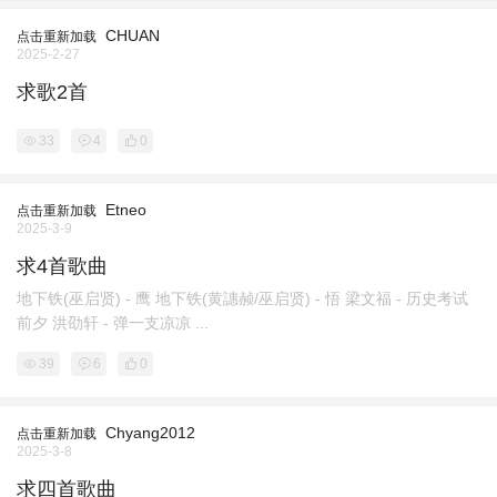
CHUAN
点击重新加载
2025-2-27
求歌2首
33
4
0
Etneo
点击重新加载
2025-3-9
求4首歌曲
地下铁(巫启贤) - 鹰 地下铁(黄譓赪/巫启贤) - 悟 梁文福 - 历史考试
前夕 洪劭轩 - 弹一支凉凉 ...
39
6
0
Chyang2012
点击重新加载
2025-3-8
求四首歌曲