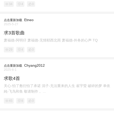
34
4
0
Etneo
点击重新加载
2025-5-27
求3首歌曲
萧福德-阿明仔 萧福德-无情耶西北雨 萧福德-外务的心声 TQ
29
4
0
Chyang2012
点击重新加载
2025-6-1
求歌4首
关心-怕了敷衍怕了承诺 涓子-无法重来的人生 崔宇莹 破碎的梦 单依
純-飞鸟和鱼 敬请制作， ...
45
8
0