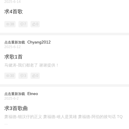
2025-6-14
求4首歌
38
7
0
Chyang2012
点击重新加载
2025-6-12
求歌1首
马健涛-我们都老了 谢谢提供！
30
3
0
Etneo
点击重新加载
2025-6-2
求3首歌曲
萧福德-细汉仔的正义 萧福德-啥人是英雄 萧福德-阿伯的彼句话 TQ
...