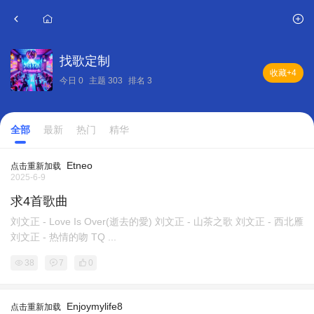
找歌定制
收藏
+4
今日
0
主题
303
排名
3
全部
最新
热门
精华
Etneo
点击重新加载
2025-6-9
求4首歌曲
刘文正 - Love Is Over(逝去的愛) 刘文正 - 山茶之歌 刘文正 - 西北雁
刘文正 - 热情的吻 TQ ...
38
7
0
Enjoymylife8
点击重新加载