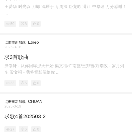
王爱华-时光叹 刀郎-鸿雁于飞 周深-卧龙吟 满江-中华诵 万分感谢！
...
50
8
0
Etneo
点击重新加载
2025-3-16
求3首歌曲
洪劭轩 - 从你回眸那天开始 梁文福/许南盛/王邦吉/刘瑞政 - 岁月列
车 梁文福 - 我将背影留给你 ...
33
6
0
CHUAN
点击重新加载
2025-3-19
求歌4首202503-2
27
6
0