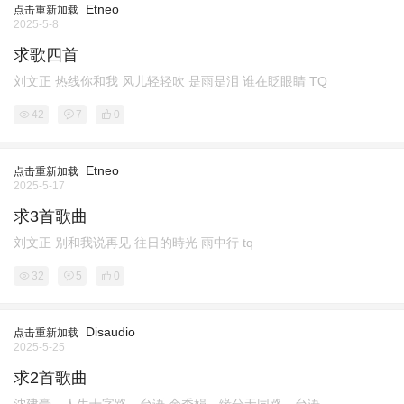
Etneo
点击重新加载
2025-5-8
求歌四首
刘文正 热线你和我 风儿轻轻吹 是雨是泪 谁在眨眼睛 TQ
42
7
0
Etneo
点击重新加载
2025-5-17
求3首歌曲
刘文正 别和我说再见 往日的時光 雨中行 tq
32
5
0
Disaudio
点击重新加载
2025-5-25
求2首歌曲