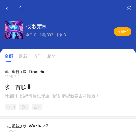
找歌定制
收藏
+4
今日
0
主题
303
排名
3
全部
最新
热门
精华
Disaudio
点击重新加载
2025-2-9
求一首歌曲
叶启田_妈妈请你也保重_台语 恭祝新春吉祥顺遂！
38
2
0
Wenie_42
点击重新加载
2025-2-6