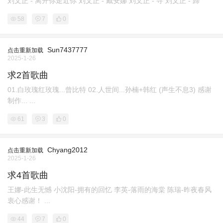
刘文正 - 离开你走近你 刘文正 - 戴安娜 刘文正 - 寻 刘文正 - 歸
58
7
0
Sun7437777
点击重新加载
2025-1-26
求2首歌曲
01.白玫瑰红玫瑰...曾比特 02.人世间...孙楠+韩红 (声生不息3) 感谢
制作... ...
61
3
0
Chyang2012
点击重新加载
2025-1-26
求4首歌曲
王娜-此生无憾 小沈阳-拥有的回忆 李英-落雨的海棠 陈瑞-昨夜春风
衷心感谢！ ...
44
7
0