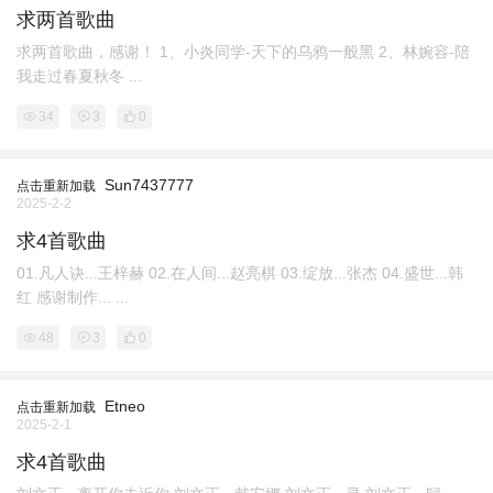
求两首歌曲
求两首歌曲，感谢！ 1、小炎同学-天下的乌鸦一般黑 2、林婉容-陪
我走过春夏秋冬 ...
34
3
0
Sun7437777
点击重新加载
2025-2-2
求4首歌曲
01.凡人诀...王梓赫 02.在人间...赵亮棋 03.绽放...张杰 04.盛世...韩
红 感谢制作... ...
48
3
0
Etneo
点击重新加载
2025-2-1
求4首歌曲