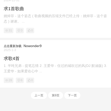
2024-12-31
求1首歌曲
姚焯菲 - 这个姿态 ( 歌曲视频的压缩文件已经上传：姚焯菲 - 这个姿
态 ) 谢谢。 ...
31
3
0
Nowonder9
点击重新加载
2025-1-3
求歌4首
1. 半吨兄弟 - 提笔忘情 2. 王爱华 - 住过的城吹过的风(DJ 默涵版) 3.
王爱华 - 如果爱在心中 ...
28
6
0
上一页
第9页
下一页