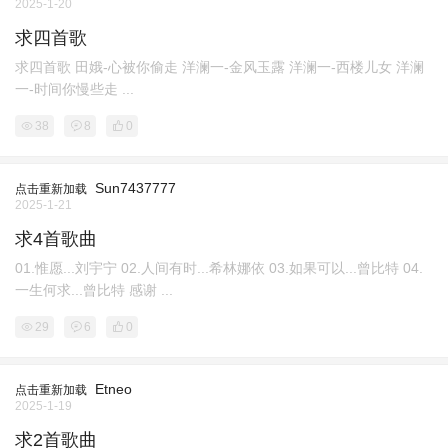
2025-1-20
求四首歌
求四首歌 田娥-心被你偷走 洋澜一-金风玉露 洋澜一-西楼儿女 洋澜
一-时间你慢些走 ...
38
8
0
Sun7437777
点击重新加载
2025-1-21
求4首歌曲
01.惟愿...刘宇宁 02.人间有时...希林娜依 03.如果可以...曾比特 04.
一生何求...曾比特 感谢 ...
29
6
0
Etneo
点击重新加载
2025-1-19
求2首歌曲